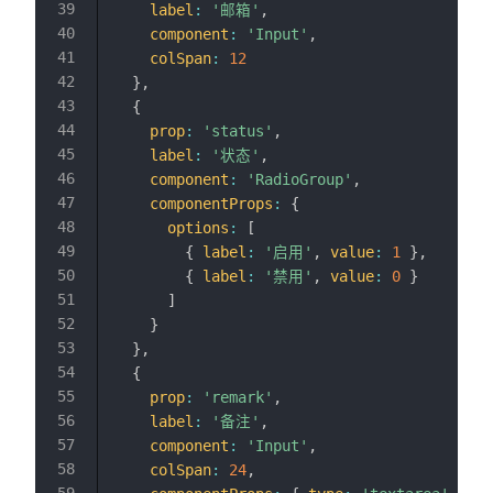
label
:
'邮箱'
,
component
:
'Input'
,
colSpan
:
12
}
,
{
prop
:
'status'
,
label
:
'状态'
,
component
:
'RadioGroup'
,
componentProps
:
{
options
:
[
{
label
:
'启用'
,
value
:
1
}
,
{
label
:
'禁用'
,
value
:
0
}
]
}
}
,
{
prop
:
'remark'
,
label
:
'备注'
,
component
:
'Input'
,
colSpan
:
24
,