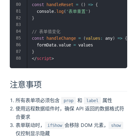
const
handleReset
=
(
)
=>
{
  console
.
log
(
'表单重置'
)
}
// 表单值变化
const
handleChange
=
(
values
:
 any
)
=>
{
  formData
.
value 
=
}
</
script
>
注意事项
所有表单项必须包含
和
属性
prop
label
使用远程数据组件时，确保 API 返回的数据格式符
合要求
表单联动时，
会移除 DOM 元素，
ifShow
show
仅控制显示隐藏