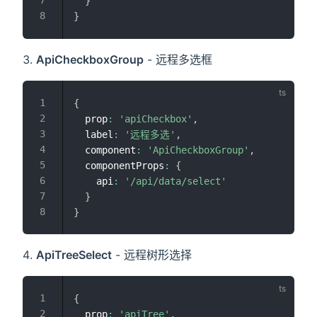
}
}
ApiCheckboxGroup
- 远程多选框
{
  prop
:
'apiCheckbox'
,
  label
:
'远程多选'
,
  component
:
'ApiCheckboxGroup'
,
  componentProps
:
{
    api
:
'/api/data/select'
}
}
ApiTreeSelect
- 远程树形选择
{
  prop
:
'apiTree'
,