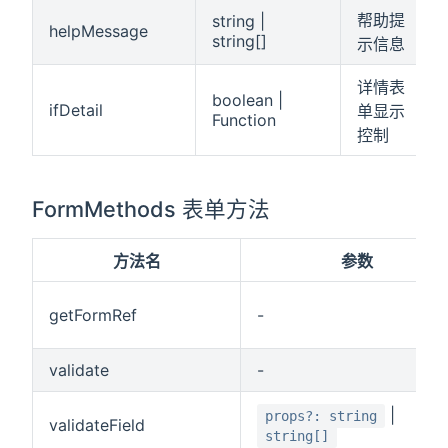
帮助提
string |
helpMessage
string[]
示信息
详情表
boolean |
ifDetail
单显示
Function
控制
FormMethods 表单方法
方法名
参数
getFormRef
-
validate
-
|
props?: string
validateField
string[]