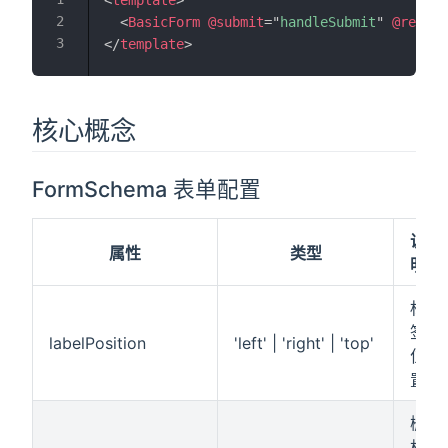
<
template
>
<
BasicForm
@submit
=
"
handleSubmit
"
@reset
=
</
template
>
核心概念
FormSchema 表单配置
说
属性
类型
明
标
签
labelPosition
'left' | 'right' | 'top'
位
置
栅
格