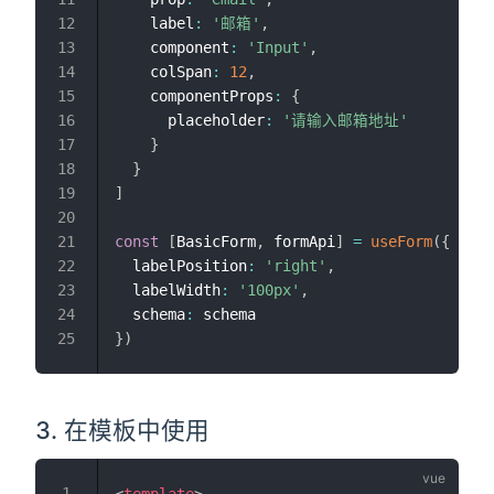
    label
:
'邮箱'
,
    component
:
'Input'
,
    colSpan
:
12
,
    componentProps
:
{
      placeholder
:
'请输入邮箱地址'
}
}
]
const
[
BasicForm
,
 formApi
]
=
useForm
(
{
  labelPosition
:
'right'
,
  labelWidth
:
'100px'
,
  schema
:
}
)
3. 在模板中使用