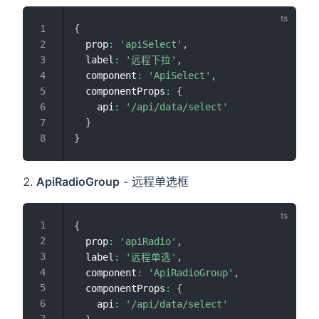
{
  prop
:
'apiSelect'
,
  label
:
'远程下拉'
,
  component
:
'ApiSelect'
,
  componentProps
:
{
    api
:
'/api/data/select'
}
}
ApiRadioGroup
- 远程单选框
{
  prop
:
'apiRadio'
,
  label
:
'远程单选'
,
  component
:
'ApiRadioGroup'
,
  componentProps
:
{
    api
:
'/api/data/select'