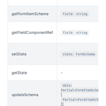
getFormItemSchema
field: string
getFieldComponentRef
field: string
setState
state: FormSchema
getState
-
data:
Partial<FormItemSchema>
updateSchema
|
Partial<FormItemSchema
[]