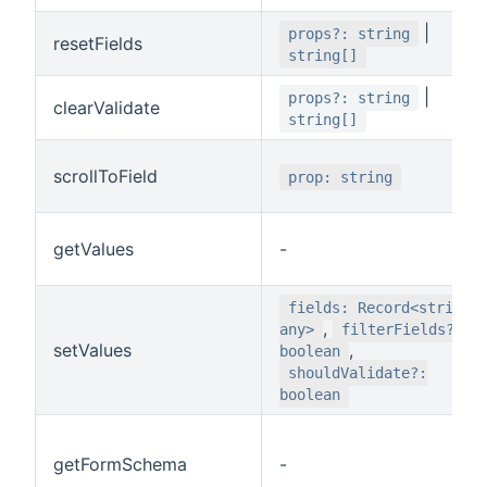
|
props?: string
resetFields
string[]
|
props?: string
clearValidate
string[]
scrollToField
prop: string
getValues
-
fields: Record<string,
,
any>
filterFields?:
setValues
,
boolean
shouldValidate?:
boolean
getFormSchema
-