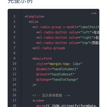
完整示例
<
template
>
<
div
>
<
el-radio-group
v-model
=
"
labelPosition
"
<
el-radio-button
value
=
"
left
"
>
左对齐
<
<
el-radio-button
value
=
"
right
"
>
右对齐
<
el-radio-button
value
=
"
top
"
>
顶部对齐
<
</
el-radio-group
>
<
BasicForm
style
=
"
margin-top
:
 12px
"
@submit
=
"
handleSubmit
"
@reset
=
"
handleReset
"
@change
=
"
handleChange
"
/>
<!-- 显示表单数据 -->
<
code
>
<
pre
>
{{ JSON.stringify(formData, null