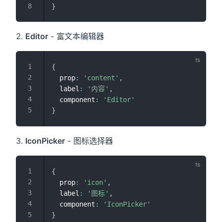
}
Editor
- 富文本编辑器
{
  prop
:
'content'
,
  label
:
'内容'
,
  component
:
'Editor'
}
IconPicker
- 图标选择器
{
  prop
:
'icon'
,
  label
:
'图标'
,
  component
:
'IconPicker'
}