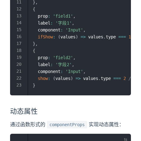
}
,
{
  prop
:
'field1'
,
  label
:
'字段1'
,
  component
:
'Input'
,
ifShow
:
(
values
)
=>
 values
.
type 
===
1
//
}
,
{
  prop
:
'field2'
,
  label
:
'字段2'
,
  component
:
'Input'
,
show
:
(
values
)
=>
 values
.
type 
===
2
// 
}
动态属性
通过函数形式的
实现动态属性：
componentProps