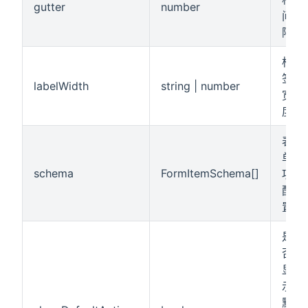
gutter
number
间
隔
标
签
labelWidth
string | number
宽
度
表
单
schema
FormItemSchema[]
项
配
置
是
否
显
示
默