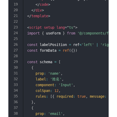
</
code
>
</
div
>
</
template
>
<
script
setup
lang
=
"
ts
"
>
import
{
 useForm 
}
from
'@/components/form'
const
 labelPosition 
=
 ref
<
'left'
|
'right'
const
 formData 
=
ref
(
{
}
)
const
 schema 
=
[
{
prop
:
'name'
,
label
:
'姓名'
,
component
:
'Input'
,
colSpan
:
12
,
rules
:
[
{
required
:
true
,
message
:
'请
}
,
{
prop
:
'email'
,