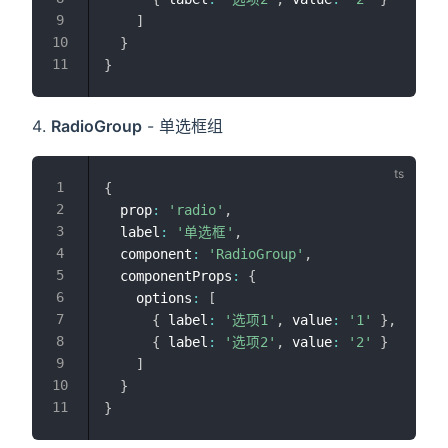
]
}
}
RadioGroup
- 单选框组
{
  prop
:
'radio'
,
  label
:
'单选框'
,
  component
:
'RadioGroup'
,
  componentProps
:
{
    options
:
[
{
 label
:
'选项1'
,
 value
:
'1'
}
,
{
 label
:
'选项2'
,
 value
:
'2'
}
]
}
}