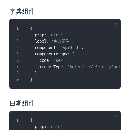
字典组件
{
  prop
:
'dict'
,
  label
:
'字典组件'
,
  component
:
'ApiDict'
,
  componentProps
:
{
    code
:
'sex'
,
    renderType
:
'Select'
// Select/RadioGro
}
}
日期组件
{
  prop
:
'date'
,