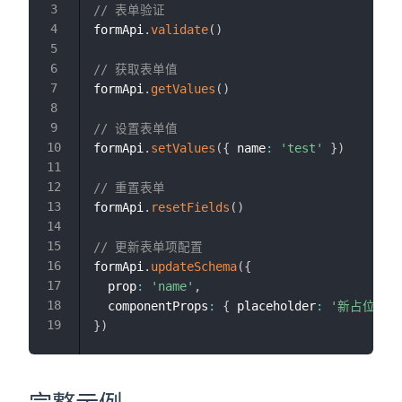
// 表单验证
formApi
.
validate
(
)
// 获取表单值
formApi
.
getValues
(
)
// 设置表单值
formApi
.
setValues
(
{
 name
:
'test'
}
)
// 重置表单
formApi
.
resetFields
(
)
// 更新表单项配置
formApi
.
updateSchema
(
{
  prop
:
'name'
,
  componentProps
:
{
 placeholder
:
'新占位符'
}
)