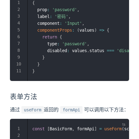
{
  prop
:
'password'
,
  label
:
'密码'
,
  component
:
'Input'
,
componentProps
:
(
values
)
=>
{
return
{
      type
:
'password'
,
      disabled
:
 values
.
status 
===
'disabled
}
}
}
表单方法
通过
返回的
可以调用以下方法：
useForm
formApi
const
[
BasicForm
,
 formApi
]
=
useForm
(
schema