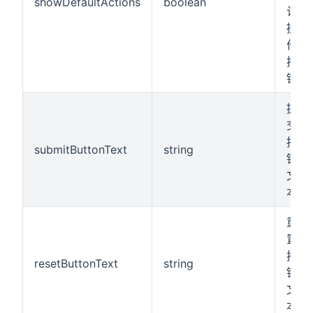
showDefaultActions
boolean
认
操
作
按
钮
提
交
按
submitButtonText
string
钮
文
本
重
置
按
resetButtonText
string
钮
文
本