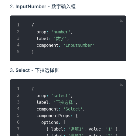
InputNumber
- 数字输入框
{
  prop
:
'number'
,
  label
:
'数字'
,
  component
:
'InputNumber'
}
Select
- 下拉选择框
{
  prop
:
'select'
,
  label
:
'下拉选择'
,
  component
:
'Select'
,
  componentProps
:
{
    options
:
[
{
 label
:
'选项1'
,
 value
:
'1'
}
,
{
 label
:
'选项2'
,
 value
:
'2'
}