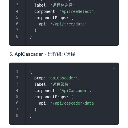
  label
:
'远程树选择'
,
  component
:
'ApiTreeSelect'
,
  componentProps
:
{
    api
:
'/api/tree/data'
}
}
ApiCascader
- 远程级联选择
{
  prop
:
'apiCascader'
,
  label
:
'远程级联'
,
  component
:
'ApiCascader'
,
  componentProps
:
{
    api
:
'/api/cascader/data'
}
}