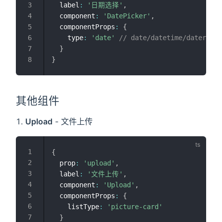
  label
:
'日期选择'
,
  component
:
'DatePicker'
,
  componentProps
:
{
    type
:
'date'
// date/datetime/daterang
}
}
其他组件
Upload
- 文件上传
{
  prop
:
'upload'
,
  label
:
'文件上传'
,
  component
:
'Upload'
,
  componentProps
:
{
    listType
:
'picture-card'
}