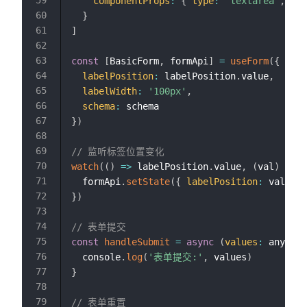
componentProps
:
{
type
:
'textarea'
,
row
}
]
const
[
BasicForm
,
 formApi
]
=
useForm
(
{
labelPosition
:
 labelPosition
.
value
,
labelWidth
:
'100px'
,
schema
:
}
)
// 监听标签位置变化
watch
(
(
)
=>
 labelPosition
.
value
,
(
val
)
=>
{
  formApi
.
setState
(
{
labelPosition
:
 val 
}
)
}
)
// 表单提交
const
handleSubmit
=
async
(
values
:
 any
)
=>
  console
.
log
(
'表单提交:'
,
 values
)
}
// 表单重置