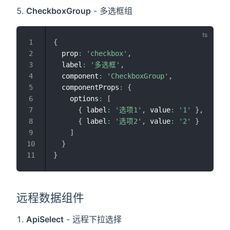
CheckboxGroup
- 多选框组
{
  prop
:
'checkbox'
,
  label
:
'多选框'
,
  component
:
'CheckboxGroup'
,
  componentProps
:
{
    options
:
[
{
 label
:
'选项1'
,
 value
:
'1'
}
,
{
 label
:
'选项2'
,
 value
:
'2'
}
]
}
}
远程数据组件
ApiSelect
- 远程下拉选择