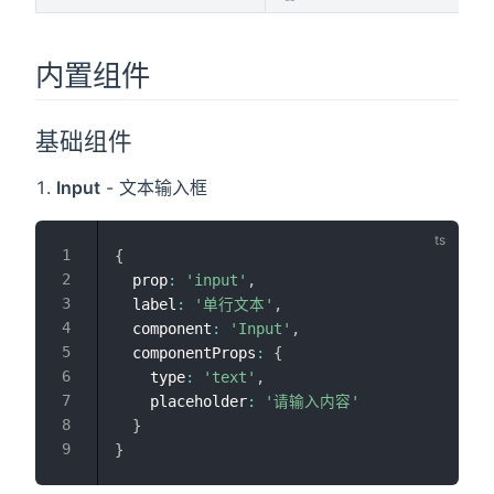
内置组件
基础组件
Input
- 文本输入框
{
  prop
:
'input'
,
  label
:
'单行文本'
,
  component
:
'Input'
,
  componentProps
:
{
    type
:
'text'
,
    placeholder
:
'请输入内容'
}
}