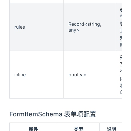
表
单
验
Record<string,
rules
any>
证
规
则
是
否
行
inline
boolean
内
表
单
FormItemSchema 表单项配置
属性
类型
说明