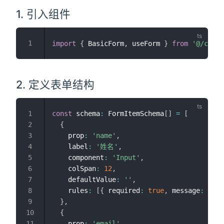
1. 引入组件
import
{
 BasicForm
,
 useForm 
}
from
'@/compo
2. 定义表单结构
const
 schema
:
 FormItemSchema
[
]
=
[
{
    prop
:
'name'
,
    label
:
'姓名'
,
    component
:
'Input'
,
    colSpan
:
12
,
    defaultValue
:
''
,
    rules
:
[
{
 required
:
true
,
 message
:
'请
}
,
{
    prop
:
'email'
,