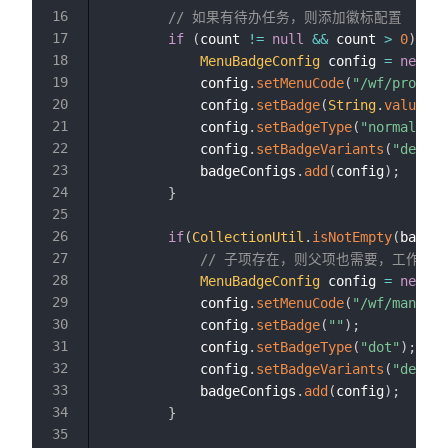
// 如果有待办任务，则添加徽标配置
if
(
count 
!=
null
&&
 count 
>
0
)
{
MenuBadgeConfig
 config 
=
new
Me
            config
.
setMenuCode
(
"/wf/process
            config
.
setBadge
(
String
.
valueOf
(
            config
.
setBadgeType
(
"normal"
)
;
            config
.
setBadgeVariants
(
"destru
            badgeConfigs
.
add
(
config
)
;
}
if
(
CollectionUtil
.
isNotEmpty
(
badgeC
// 子项存在，则父项也需要，工作流程
MenuBadgeConfig
 config 
=
new
Me
            config
.
setMenuCode
(
"/wf/manager
            config
.
setBadge
(
""
)
;
            config
.
setBadgeType
(
"dot"
)
;
            config
.
setBadgeVariants
(
"destru
            badgeConfigs
.
add
(
config
)
;
}