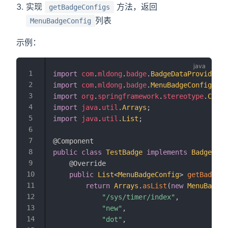
实现
方法，返回
getBadgeConfigs
列表
MenuBadgeConfig
示例：
import
com
.
mldong
.
badge
.
BadgeDataProvider
;
import
com
.
mldong
.
badge
.
MenuBadgeConfig
;
import
org
.
springframework
.
stereotype
.
Compo
import
java
.
util
.
Arrays
;
import
java
.
util
.
List
;
@Component
public
class
TestBadge
implements
BadgeData
@Override
public
List
<
MenuBadgeConfig
>
getBadgeCo
return
Arrays
.
asList
(
new
MenuBadgeC
"/sys/timer/index"
,
"new"
,
"dot"
,