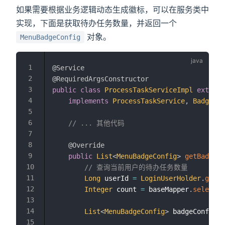
如果需要根据业务逻辑动态生成徽标，可以在服务类中
实现，下面是获取待办任务数量，并返回一个
对象。
MenuBadgeConfig
@Service
@RequiredArgsConstructor
public
class
ProcessTaskServiceImpl
extends
implements
ProcessTaskService
,
BadgeDat
// ... 其他代码
@Override
public
List
<
MenuBadgeConfig
>
getBadgeCo
// 查询当前用户的待办任务数量
Long
 userId 
=
LoginUserHolder
.
getUs
Integer
 count 
=
 baseMapper
.
selectTo
List
<
MenuBadgeConfig
>
 badgeConfigs 