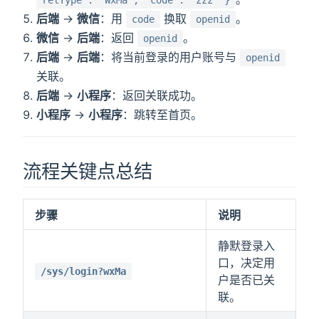
"relType": "WxMa", "code": "zzz" }
后端
→
微信
：用
换取
。
code
openid
微信
→
后端
：返回
。
openid
后端
→
后端
：将当前登录的用户账号与
openid
关联。
后端
→
小程序
：返回关联成功。
小程序
→
小程序
：跳转至首页。
流程关键点总结
步骤
说明
静默登录入
口，决定用
/sys/login?wxMa
户是否已关
联。