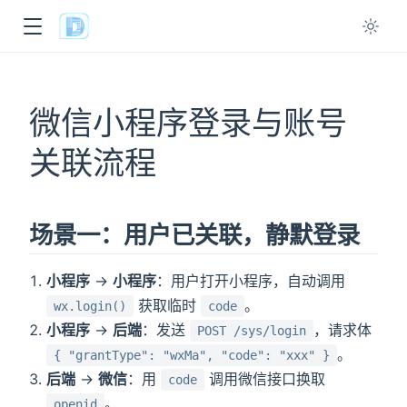
ow
微信小程序登录与账号
关联流程
场景一：用户已关联，静默登录
小程序
→
小程序
：用户打开小程序，自动调用
获取临时
。
wx.login()
code
小程序
→
后端
：发送
，请求体
POST /sys/login
。
{ "grantType": "wxMa", "code": "xxx" }
后端
→
微信
：用
调用微信接口换取
code
。
openid